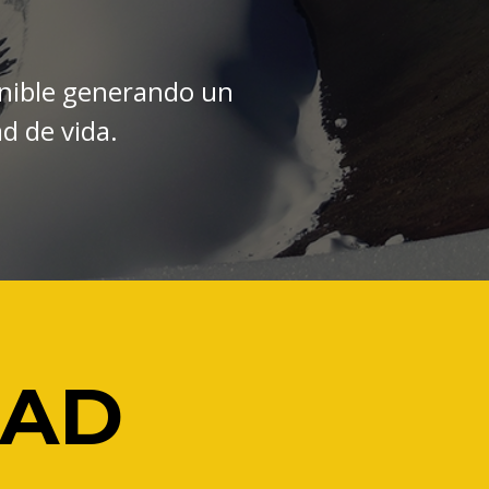
enible generando un
ad de vida.
DAD