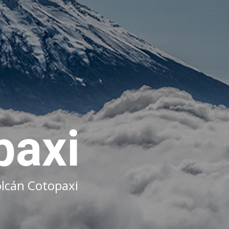
paxi
án Cotopaxi