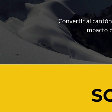
Convertir al cantó
impacto po
S