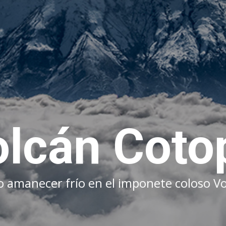
cán Cot​​o
anecer frío en el imponete coloso Volc